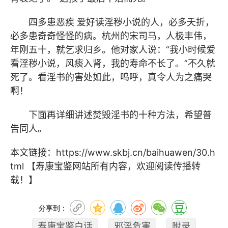
四多患恶疾
爱好读淫秽小说的人，必多夭折，
必多患奇奇怪怪的病。杭州的宋司马，人极丰伟，
年刚五十，就乞求归乡。他对家人说：
“我小时候爱
看淫秽小说，风痰入肾，我的寿命不长了。”不久就
死了。看淫书的害处如此，呜呼，真令人为之痛哭
啊！
下面再详细讲述焚毁淫书的十种方法，希望普
告同人。
本文链接：
https://www.skbj.cn/baihuawen/30.h
tml
【寿康宝鉴网站所有内容，欢迎阅读传播转
载！】
分享到：
寿康宝鉴白话
邪淫危害
附录