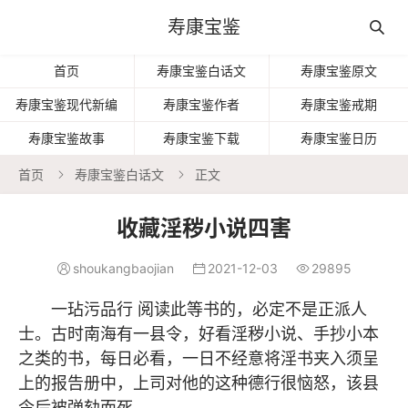
寿康宝鉴

首页
寿康宝鉴白话文
寿康宝鉴原文
寿康宝鉴现代新编
寿康宝鉴作者
寿康宝鉴戒期
寿康宝鉴故事
寿康宝鉴下载
寿康宝鉴日历
首页
寿康宝鉴白话文
正文


收藏淫秽小说四害
shoukangbaojian
2021-12-03
29895



一玷污品行 阅读此等书的，必定不是正派人
士。古时南海有一县令，好看淫秽小说、手抄小本
之类的书，每日必看，一日不经意将淫书夹入须呈
上的报告册中，上司对他的这种德行很恼怒，该县
令后被弹劾而死。