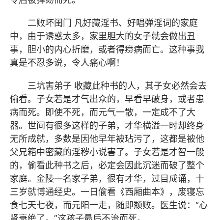
二败坏闺门 凡好藏淫书、好唱弹淫词的家庭
中，由于诱惑太多，家里胆大的女子就会做出丑
事，胆小的内心折磨，或者得痨病而亡。这种事我
真是不忍多说，令人痛心啊！
三坑害弟子 收藏此种书的人，其子女必然会去
偷看。子女若是才气出众的，早看早破身，或者患
病而死。即使不死，而元气一散，一定成不了大
器。世间有很多这样的子弟，才华横溢一时却终身
无所成就，多数是因他早年被玷污了，这都是被他
父兄箱中密藏的淫秽小说害了。子女若是才智一般
的，偷看此种书之后，必定会因此沉迷而破了整个
家庭。金陵一名家子弟，很有才华，过目成诵，十
三岁就博通经史。一日偷看《西厢曲本》，废寝忘
食七天七夜，而元阳一走，随即颓败。医生说：“心
肾衰绝了。”这孩子最后不治而死。