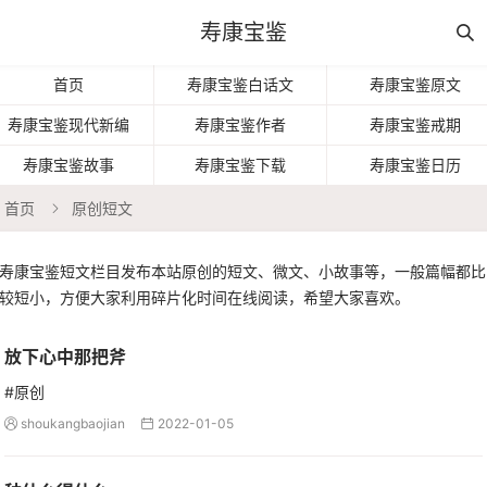
寿康宝鉴

首页
寿康宝鉴白话文
寿康宝鉴原文
寿康宝鉴现代新编
寿康宝鉴作者
寿康宝鉴戒期
寿康宝鉴故事
寿康宝鉴下载
寿康宝鉴日历
首页
原创短文

寿康宝鉴短文栏目发布本站原创的短文、微文、小故事等，一般篇幅都比
较短小，方便大家利用碎片化时间在线阅读，希望大家喜欢。
放下心中那把斧
#原创
shoukangbaojian
2022-01-05

