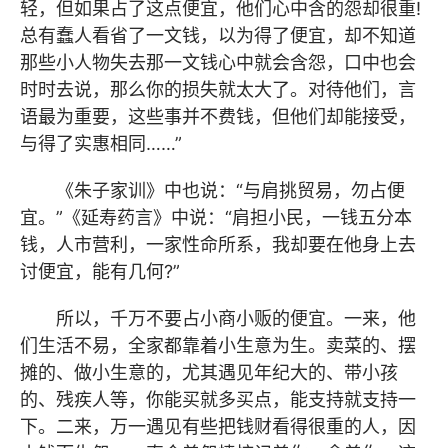
轻，但如果占了这点便宜，他们心中含的怨却很重!
总有蠢人看省了一文钱，以为得了便宜，却不知道
那些小人物失去那一文钱心中就会含怨，口中也会
时时去说，那么你的损失就太大了。对待他们，言
语最为重要，这些事并不费钱，但他们却能接受，
与得了实惠相同……”
《朱子家训》中也说：“与肩挑贸易，勿占便
宜。”《延寿药言》中说：“肩担小民，一钱五分本
钱，人市营利，一家性命所系，我却要在他身上去
讨便宜，能有几何?”
所以，千万不要占小商小贩的便宜。一来，他
们生活不易，全家都靠着小生意为生。卖菜的、摆
摊的、做小生意的，尤其遇见年纪大的、带小孩
的、残疾人等，你能买就多买点，能支持就支持一
下。二来，万一遇见有些把钱财看得很重的人，因