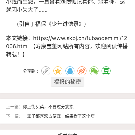
小钱而生怨，一
直含着怨愤惦记着你、念着你，
这
就因小失大了
……
(引自丁福保《少年进德录》)
本文链接：
https://www.skbj.cn/fubaodemimi/12
006.html
【寿康宝鉴网站所有内容，欢迎阅读传播
转载！】
分享到：
福报的秘密
上一篇：
你上街买菜，不要过分挑拣
下一篇：
一辈子都喜欢占便宜，结果得了这个病