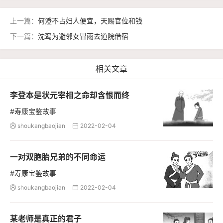
上一篇：
何澄不占妇人便宜，天赐官位和钱
下一篇：
沈鸾为避邻女冒雨去道院借宿
相关文章
李登本是状元宰相之命却含恨而终
#寿康宝鉴故事
shoukangbaojian
2022-02-04


一对双胞胎兄弟的不同命运
#寿康宝鉴故事
shoukangbaojian
2022-02-04


某老师是真正的君子