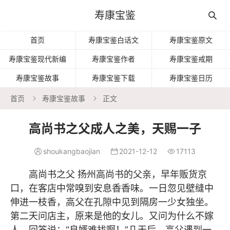
寿康宝鉴

首页
寿康宝鉴白话文
寿康宝鉴原文
寿康宝鉴现代新编
寿康宝鉴作者
寿康宝鉴戒期
寿康宝鉴故事
寿康宝鉴下载
寿康宝鉴日历
首页
寿康宝鉴故事
正文


高尚书之父成人之美，天赐一子
shoukangbaojian
2021-12-12
17113



高尚书之父 扬州高尚书的父亲，早年贩货京
口，在客店中常嗅到安息香香味。一日忽见壁缝中
伸进一枝香，高父在孔隙中见到隔房一少女独坐。
第二天问店主，原来是他的女儿。又问为什么不嫁
人，回答说：“良婿难找啊！”几天后，高父遇到一