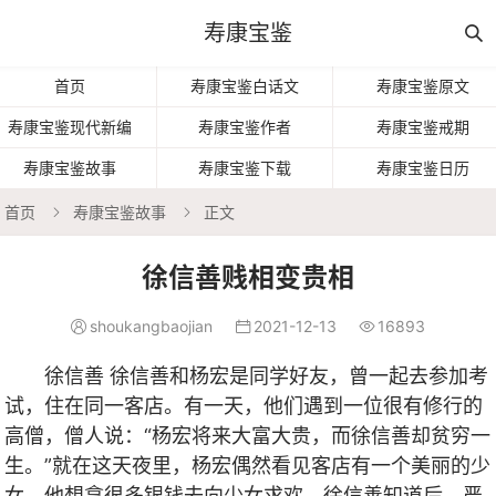
寿康宝鉴

首页
寿康宝鉴白话文
寿康宝鉴原文
寿康宝鉴现代新编
寿康宝鉴作者
寿康宝鉴戒期
寿康宝鉴故事
寿康宝鉴下载
寿康宝鉴日历
首页
寿康宝鉴故事
正文


徐信善贱相变贵相
shoukangbaojian
2021-12-13
16893



徐信善 徐信善和杨宏是同学好友，曾一起去参加考
试，住在同一客店。有一天，他们遇到一位很有修行的
高僧，僧人说：“杨宏将来大富大贵，而徐信善却贫穷一
生。”就在这天夜里，杨宏偶然看见客店有一个美丽的少
女，他想拿很多银钱去向少女求欢，徐信善知道后，严