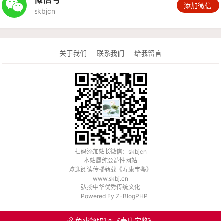

添加微信
skbjcn
关于我们
联系我们
给我留言
扫码添加站长微信：skbjcn
本站属纯公益性网站
欢迎阅读传播转载《
寿康宝鉴
》
www.skbj.cn
弘扬中华优秀传统文化
Powered By
Z-BlogPHP
免费领取1本《寿康宝鉴》
󦒱