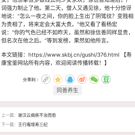
词强力制止了他。第二天，僧人又遇见徐，他十分惊讶
地说：“怎么一夜之间，你的脸上生出了阴骘纹？变贱相
为贵相了，将来定会大富大贵。”他又看了看杨宏
说：“你的气色已经不如昨天，虽然和徐信善同样显贵，
但名次在他之后。”等到发榜，果然如他所言。
本文链接：
https://www.skbj.cn/gushi/376.html
【寿
康宝鉴网站所有内容，欢迎阅读传播转载！】
分享到：
同善养生
上一篇：
谢汉云痼疾不治而愈
下一篇：
王行庵增寿三纪