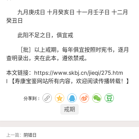
九月庚戌日 十月癸亥日 十一月壬子日 十二月
癸丑日
此阳不足之日，俱宜戒
［批］以上戒期，每年俱宜按照时宪书，逐月
查明录出，夹在此本，遵依禁戒。
本文链接：
https://www.skbj.cn/jieqi/275.htm
l
【寿康宝鉴网站所有内容，欢迎阅读传播转载！】
分享到：
戒期
上一篇：
阴错日