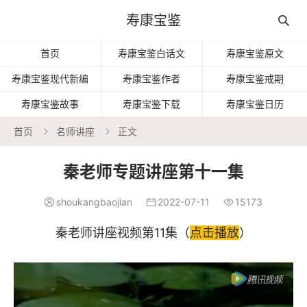
寿康宝鉴

首页
寿康宝鉴白话文
寿康宝鉴原文
寿康宝鉴现代新编
寿康宝鉴作者
寿康宝鉴戒期
寿康宝鉴故事
寿康宝鉴下载
寿康宝鉴日历
首页
名师讲座
正文


秦老师专题讲座第十一集
shoukangbaojian
2022-07-11
15173



秦老师讲座视频第11集（
点击播放
）