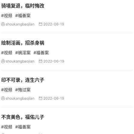
骑墙复退，临时悔改
#视频
#福善案
shoukangbaojian
2022-06-19


绘制淫画，招杀身祸
#视频
#祸淫案
#福善案
shoukangbaojian
2022-06-19


印不可录，连生六子
#视频
#悔过案
shoukangbaojian
2022-06-19


不贪美色，福佑儿子
#视频
#福善案