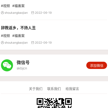
#视频
#福善案
shoukangbaojian
2022-06-19


辞教返乡，不扬人丑
#视频
#福善案
shoukangbaojian
2022-06-19


微信号

添加微信
skbjcn
关于我们
联系我们
给我留言