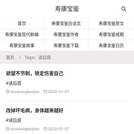
寿康宝鉴

首页
寿康宝鉴白话文
寿康宝鉴原文
寿康宝鉴现代新编
寿康宝鉴作者
寿康宝鉴戒期
寿康宝鉴故事
寿康宝鉴下载
寿康宝鉴日历
首页
Tags：读后感

欲望不节制，铁定伤害自己
#读后感
shoukangbaojian
2022-01-07


改掉坏毛病，身体越来越好
#读后感
shoukangbaojian
2022-01-07

