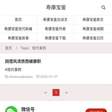
寿康宝鉴

首页
寿康宝鉴白话文
寿康宝鉴原文
寿康宝鉴现代新编
寿康宝鉴作者
寿康宝鉴戒期
寿康宝鉴故事
寿康宝鉴下载
寿康宝鉴日历
首页
Tags：现代事例

因借风流债而被撤职
#现代事例
shoukangbaojian
2022-01-07


‹‹
1
››
微信号