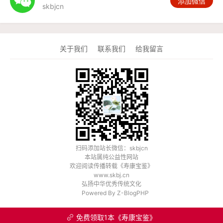

添加微信
skbjcn
关于我们
联系我们
给我留言
扫码添加站长微信：skbjcn
本站属纯公益性网站
欢迎阅读传播转载《
寿康宝鉴
》
www.skbj.cn
弘扬中华优秀传统文化
Powered By
Z-BlogPHP
免费领取1本《寿康宝鉴》
󦒱