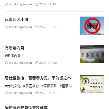
shoukangbaojian
2022-07-10


远离邪淫十法
shoukangbaojian
2022-05-06


万恶淫为首
#邪淫危害
shoukangbaojian
2022-04-30


曾仕强教授：百善孝为先，孝为德之本
#传统文化
#家庭教育
#家风家训
#童蒙养
正
#孝顺父母
#德育教育
#名言警句
shoukangbaojian
2022-04-29


治所有病都要注意这件事