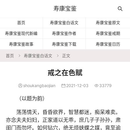
寿康宝鉴

首页
寿康宝鉴白话文
寿康宝鉴原文
寿康宝鉴现代新编
寿康宝鉴作者
寿康宝鉴戒期
寿康宝鉴故事
寿康宝鉴下载
寿康宝鉴日历
首页
寿康宝鉴白话文
正文


戒之在色赋
shoukangbaojian
2021-12-03
33779



（以题为韵）
荡荡情天，昏昏欲界，智慧都迷，痴呆难卖。
亦念夫夫妇妇，正家道以无乖，庶几子子孙孙，肃
闺门而勿坏。如何钻穴，绝无烦蛱蝶之媒，竟至逾