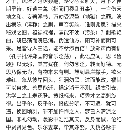
才子，风流之趣语频翻，遂令怨女旷夫，月下之佳
期早待。好谈中冓（指闺门秽乱丑事），一言伤天
地之和。妄著淫书，万劫受泥犁（地狱）之罪。演
出横陈（淫秽）之剧，声音笑貌，谁则弗思？描来
秘戏之图，袒裼裸裎，焉能不浼（污染）？酣歌艳
曲，魂已荡而魄已消。伪造仙方，阳可补而阴可
采。是皆导入三途，能不孽添百倍！放郑声而有训
（孔子批评郑国的音乐淫荡），此语应闻。思《鲁
颂》以无邪，其言犹在。何勿念淫，转而好德。无
思乃保无为，有物本来有则。想到悬崖撒手，欲火
难红。急从彼岸回头，狂澜勿黑。过而能改，福尚
可以自求。善更能迁，祸定消于不测。绿衣引去，
洪学士之上寿还登。黄纸标来，项秀才之高魁旋
得。出乎尔，反乎尔，报应分明。不可逭，犹可
违，挽回顷刻。罪不加忏悔之人，梦已入清凉之
国。非礼勿动，衾影中浩浩其天。反身而诚，伦纪
中贤贤易色。乐尔妻孥，毕其嫁娶。夭桃各咏于