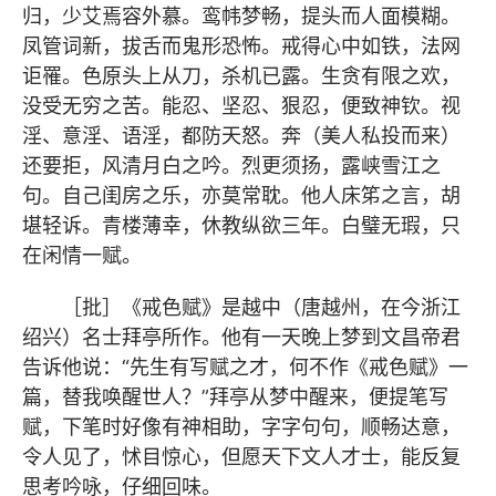
归，少艾焉容外慕。鸾帏梦畅，提头而人面模糊。
凤管词新，拔舌而鬼形恐怖。戒得心中如铁，法网
讵罹。色原头上从刀，杀机已露。生贪有限之欢，
没受无穷之苦。能忍、坚忍、狠忍，便致神钦。视
淫、意淫、语淫，都防天怒。奔（美人私投而来）
还要拒，风清月白之吟。烈更须扬，露峡雪江之
句。自己闺房之乐，亦莫常耽。他人床笫之言，胡
堪轻诉。青楼薄幸，休教纵欲三年。白璧无瑕，只
在闲情一赋。
［批］《戒色赋》是越中（唐越州，在今浙江
绍兴）名士拜亭所作。他有一天晚上梦到文昌帝君
告诉他说：“先生有写赋之才，何不作《戒色赋》一
篇，替我唤醒世人？”拜亭从梦中醒来，便提笔写
赋，下笔时好像有神相助，字字句句，顺畅达意，
令人见了，怵目惊心，但愿天下文人才士，能反复
思考吟咏，仔细回味。