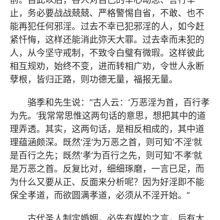
止，务必要战战兢兢、严格警惕自省，不敢、也不
能再犯任何邪淫。过去不幸已犯邪淫的人，如今赶
紧忏悔，这样还能消此弥天大罪。过去幸而未犯的
人，从今坚守戒制，不致令白璧有微瑕。这样彼此
相互规劝，始终不变，进而转相广劝，令世人永断
孽根，皆归正路，则功德无量，福报无量。
骆季和先生说：“古人云：‘万恶淫为首，百行孝
为先。’我常常思惟这两句话的意思，想把其中的道
理弄透。其实，这两句话，是相反相成的，其中道
理蕴涵颇深。既然‘淫’为万恶之首，则可知‘不淫’就
是百行之先；既然‘孝’为百行之先，则可知‘不孝’就
是万恶之首。反复比对，细细琢磨，一言已足，而
为什么又要从正、反面来分析呢？因为好淫即不能
保全孝道，而欲圆满孝道，必须从不淫开始。”
古代圣人制定婚姻，必先有媒妁之言，后有大