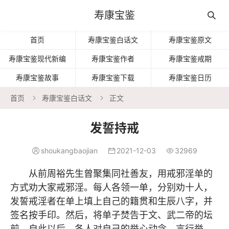
寿康宝鉴

首页
寿康宝鉴白话文
寿康宝鉴原文
寿康宝鉴现代新编
寿康宝鉴作者
寿康宝鉴戒期
寿康宝鉴故事
寿康宝鉴下载
寿康宝鉴日历
首页
寿康宝鉴白话文
正文


发誓持戒
shoukangbaojian
2021-12-03
32969



从前周裕先生曾聚集同社善友，用戒邪淫单的
方式劝大家戒邪淫。每人各领一单，分别劝十人，
发誓戒淫者在单上填上自己的籍贯和生辰八字，并
签名按手印。然后，将单子焚告于文、武二帝的坛
前。自此以后，各人对自己的举心动念、言行举