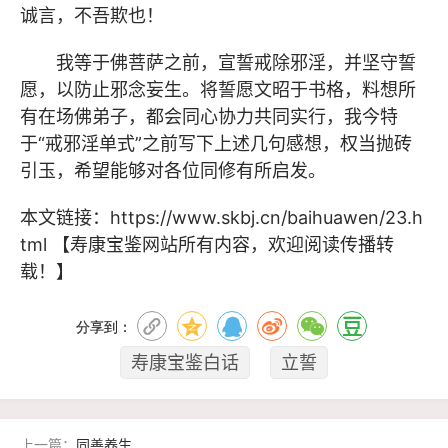
诚言，不吾欺也！
我等于佛菩萨之前，宣誓戒除邪淫，并坚守誓
愿，以防止邪念妄生。将誓愿文昭于书格，料想所
有在场佛弟子，都会同心协力共同实行，我今特
于“戒邪淫单式”之前写下上述几句感想，权当抛砖
引玉，希望能够对各位同修有所启发。
本文链接：
https://www.skbj.cn/baihuawen/23.h
tml
【寿康宝鉴网站所有内容，欢迎阅读传播转
载！】
分享到：
寿康宝鉴白话
立誓
上一篇：
同善养生