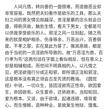
人间凡情，转向善的一面很难，而造做恶业却
非常容易。既然把夫妇看作是欲乐的工具，那么夫
妇之间的男女情见就越深，贪淫爱慕的念头就会日
盛，得新厌故，触处生情，看天下男女，全都是可
以供我享受欲乐的人。邪淫之风一旦刮起，随之而
来的就是相妒相杀，伤身辱亲，万恶丛兴，百善俱
废。不孝之罪，实在莫此为甚了。推其原故，都是
由于当初的一念淫欲所导致的。故“万恶淫为首，百
行孝为先”这两句话在字面上看似相反，但在意义上
却是相辅相成。而世间不明真相的人，以凡情之
见，把淫欲强行分成正和邪，即所谓正淫和邪
淫，
这是根本没有真正领会古圣先贤的教诲。《圆觉
经》中说，一切众生，皆因淫欲而正性命。欲因爱
生，命因欲有。众生爱命，还依欲本。当知轮回，
爱为根本。又说，由于欲境，起诸违顺，境背爱
心，而生憎嫉，造种种业，是故复生地狱、饿鬼。