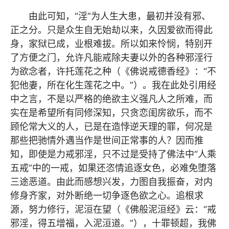
由此可知，“淫”为人生大患，最初并没有邪、
正之分。只是众生自无始劫以来，久因爱欲而得此
身，家狱已成，业根难拔。所以如来怜悯，特别开
了方便之门，允许凡能戒除夫妻以外的各种邪淫行
为欲念者，许托莲花之种（《佛说戒德香经》：“不
犯他妻，所在化生莲
花之中。
”）。我在此处引用经
中之言，不是以严格的绝欲主义强凡人之所难，而
实在是希望所有同修深知，只贪恋闺房欲乐，而不
顾伦常大义的人，已是在造悖逆天理的罪，何况是
那些把驰情外遇当作是世间正常事的人？因而推
知，即使是力戒邪淫，只不过是受持了佛法中“人乘
五戒”中的一戒，如果还恣情追逐女色，必难免堕落
三途恶道。由此而感想兴发，力图自我振奋，对内
修身齐家，对外断绝一切争逐色欲之心。追根求
源，努力修行，泥洹在望（《佛般泥洹经》云：“戒
邪淫，得五增福，入泥洹道。”），十罪顿超，我佛