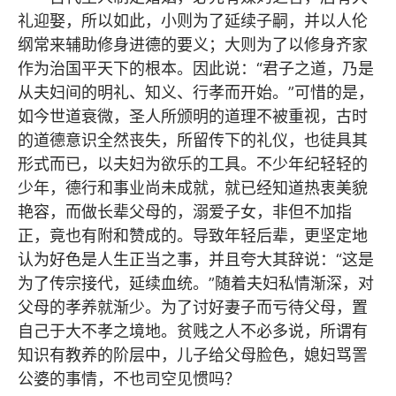
礼迎娶，所以如此，小则为了延续子嗣，并以人伦
纲常来辅助修身进德的要义；大则为了以修身齐家
作为治国平天下的根本。因此说：“君子之道，乃是
从夫妇间的明礼、知义、行孝而开始。”可惜的是，
如今世道衰微，圣人所颁明的道理不被重视，古时
的道德意识全然丧失，所留传下的礼仪，也徒具其
形式而已，以夫妇为欲乐的工具。不少年纪轻轻的
少年，德行和事业尚未成就，就已经知道热衷美貌
艳容，而做长辈父母的，溺爱子女，非但不加指
正，竟也有附和赞成的。导致年轻后辈，更坚定地
认为好色是人生正当之事，并且夸大其辞说：“这是
为了传宗接代，延续血统。”随着夫妇私情渐深，对
父母的孝养就渐少。为了讨好妻子而亏待父母，置
自己于大不孝之境地。贫贱之人不必多说，所谓有
知识有教养的阶层中，儿子给父母脸色，媳妇骂詈
公婆的事情，不也司空见惯吗？