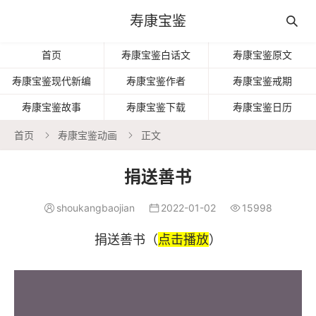
寿康宝鉴

首页
寿康宝鉴白话文
寿康宝鉴原文
寿康宝鉴现代新编
寿康宝鉴作者
寿康宝鉴戒期
寿康宝鉴故事
寿康宝鉴下载
寿康宝鉴日历
首页
寿康宝鉴动画
正文


捐送善书
shoukangbaojian
2022-01-02
15998



捐送善书（
点击播放
）