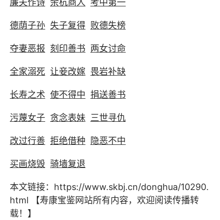
廉夫作诗
余杭商人
考中第一
德荫子孙
失子复得
败德失榜
夺妻恶报
刻印善书
两女讨命
全家溺死
让妾改嫁
畏岩补缺
长寿之术
使不得中
捐送善书
污蔑女子
贪念表妹
三世寻仇
改过行善
拒绝借种
隐恶不中
买画烧毁
骑墙复退
本文链接：
https://www.skbj.cn/donghua/10290.
html
【寿康宝鉴网站所有内容，欢迎阅读传播转
载！】