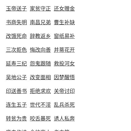
玉帝送子
家贫守正
还女赠金
书商失明
南昌兄弟
曹生补缺
改饿死命
辞教返乡
窗纸易补
三次拒色
悔改向善
并蒂花开
延寿三纪
怨鬼跟随
救投河女
吴地公子
改变面相
因梦醒悟
印送善书
拒绝求欢
关帝讨印
连生五子
世代不淫
乱兵杀死
转贫为贵
咬舌暴死
诱人私奔