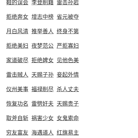
鞋的误会
李登削籍
雷击孙岩
拒绝奔女
增志中榜
省元被夺
月白风清
推举善人
终身不第
拒绝美妇
夜梦范公
严拒寡妇
家道破尽
拒绝婢女
见他色美
雷击贼人
天赐子孙
妾起外情
仪州美事
福禄削尽
杀人丈夫
恢复功名
雷劈奸夫
天赐贵子
取斧自斩
祸害少女
女鬼索命
穷友富友
海遇道人
红旗易主