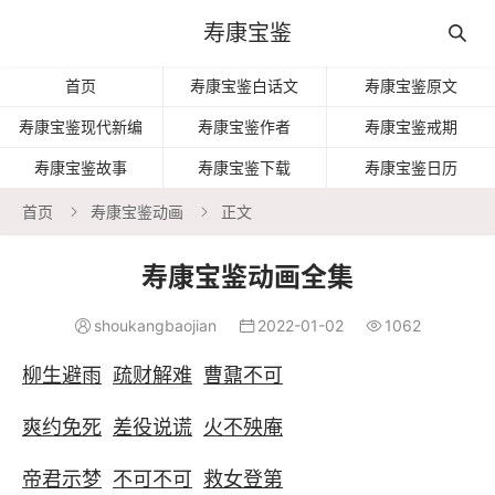
寿康宝鉴

首页
寿康宝鉴白话文
寿康宝鉴原文
寿康宝鉴现代新编
寿康宝鉴作者
寿康宝鉴戒期
寿康宝鉴故事
寿康宝鉴下载
寿康宝鉴日历
首页
寿康宝鉴动画
正文


寿康宝鉴动画全集
shoukangbaojian
2022-01-02
1062



柳生避雨
疏财解难
曹鼐不可
爽约免死
差役说谎
火不殃庵
帝君示梦
不可不可
救女登第