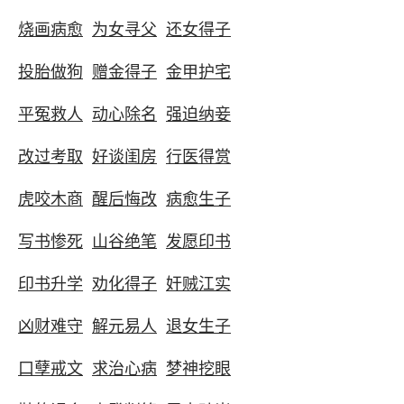
烧画病愈
为女寻父
还女得子
投胎做狗
赠金得子
金甲护宅
平冤救人
动心除名
强迫纳妾
改过考取
好谈闺房
行医得赏
虎咬木商
醒后悔改
病愈生子
写书惨死
山谷绝笔
发愿印书
印书升学
劝化得子
奸贼江实
凶财难守
解元易人
退女生子
口孽戒文
求治心病
梦神挖眼