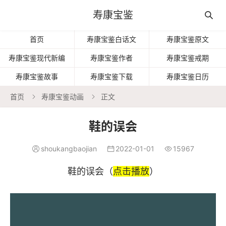
寿康宝鉴

首页
寿康宝鉴白话文
寿康宝鉴原文
寿康宝鉴现代新编
寿康宝鉴作者
寿康宝鉴戒期
寿康宝鉴故事
寿康宝鉴下载
寿康宝鉴日历
首页
寿康宝鉴动画
正文


鞋的误会
shoukangbaojian
2022-01-01
15967



鞋的误会（
点击播放
）