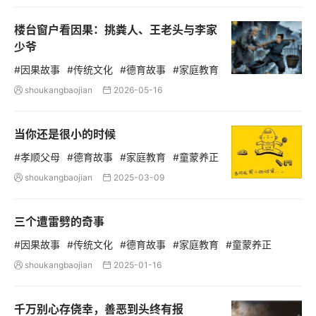
楼台窗户看因果：挑粪人、王老头与李家
少爷
#因果故事
#传统文化
#德育故事
#家庭教育
shoukangbaojian
2026-05-16


当你还是很小的时候
#孝顺父母
#德育故事
#家庭教育
#童蒙养正
shoukangbaojian
2025-03-09


三个遭雷劈的奇事
#因果故事
#传统文化
#德育故事
#家庭教育
#童蒙养正
shoukangbaojian
2025-01-16


千万别心存侥幸，善恶到头终有报