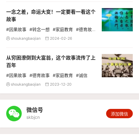
一念之差，命运大变！一定要看一看这个
故事
#因果故事
#转念一想
#家庭教育
#德育故
事
#传统文化
shoukangbaojian
2024-02-26


从穷困潦倒到大富翁，这个故事流传了上
百年
#因果故事
#德育故事
#家庭教育
#诚信
shoukangbaojian
2023-12-20


微信号

添加微信
skbjcn