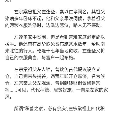
左宗棠曾祖父左逢圣，素以仁孝闻名。其祖父
染病多年卧床不起，他和父亲早晚伺候，拿着祖父
的污秽衣服洗涤时，边洗边悲泣，路人无不感动。
左逢圣家中贫困，但是看到苦难家庭必定施以
援手。他还曾在高华岭免费布施茶水数年，帮助南
来北往的行人。乾隆十七年当地歉收，左逢圣又将
自己的衣服典当，与富户一起布施。
左宗棠祖父左人锦，曾效仿古代提议设立义
仓，自己则带头捐谷，遇荒年即开仓赈济，名为族
仓。左宗棠之父左观澜，曾捐献钱财倡议修建宗
祠……可见，代代积德、居贫好施，一向是左家的家
风。
所谓“积善之家，必有余庆”,左宗棠祖上四代积