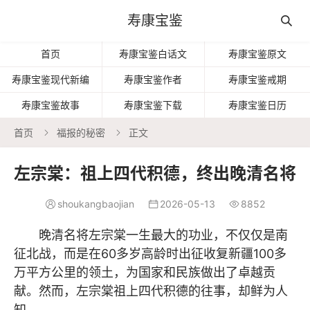
寿康宝鉴

首页
寿康宝鉴白话文
寿康宝鉴原文
寿康宝鉴现代新编
寿康宝鉴作者
寿康宝鉴戒期
寿康宝鉴故事
寿康宝鉴下载
寿康宝鉴日历
首页
福报的秘密
正文


左宗棠：祖上四代积德，终出晚清名将
shoukangbaojian
2026-05-13
8852



晚清名将左宗棠一生最大的功业，不仅仅是南
征北战，而是在60多岁高龄时出征收复新疆100多
万平方公里的领土，为国家和民族做出了卓越贡
献。然而，左宗棠祖上四代积德的往事，却鲜为人
知。