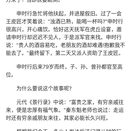
申时行急忙将他扶起，并进屋叙旧。过了一会
王皮匠才笑着说：“浊酒已熟，能喝一杯吗?”申时行
很高兴，开心痛饮。恰好这天抚军在虎丘设宴，邀
请申时行却迟迟不见人，于是派军官来找。申时行
说：“贵人的酒容易吃，老朋友的酒却难遇!抱歉我不
能去了。”最终留下，第二天又派人资助了王皮匠。
申时行后来79岁而终，子、孙、曾孙都官至高
位。
为什么要说这个故事呢?
元代《景行录》中说：“富贵之家，有穷亲戚往
来，便是忠厚有福气象。”秦东魁老师也说过：走运
时还有穷亲戚朋友来往，其家必能长久兴旺。