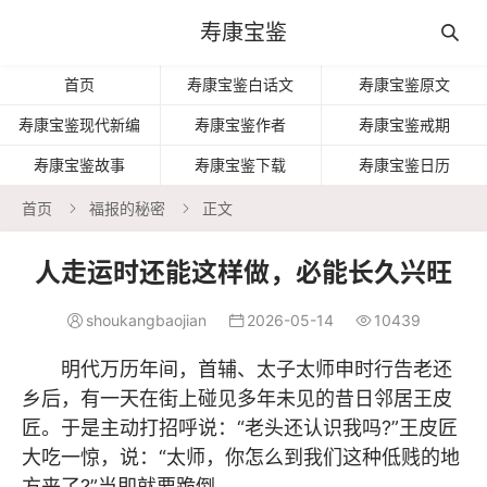
寿康宝鉴

首页
寿康宝鉴白话文
寿康宝鉴原文
寿康宝鉴现代新编
寿康宝鉴作者
寿康宝鉴戒期
寿康宝鉴故事
寿康宝鉴下载
寿康宝鉴日历
首页
福报的秘密
正文


人走运时还能这样做，必能长久兴旺
shoukangbaojian
2026-05-14
10439



明代万历年间，首辅、太子太师申时行告老还
乡后，有一天在街上碰见多年未见的昔日邻居王皮
匠。于是主动打招呼说：“老头还认识我吗?”王皮匠
大吃一惊，说：“太师，你怎么到我们这种低贱的地
方来了?”当即就要跪倒。