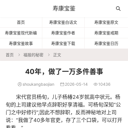
寿康宝鉴

首页
寿康宝鉴白话文
寿康宝鉴原文
寿康宝鉴现代新编
寿康宝鉴作者
寿康宝鉴戒期
寿康宝鉴故事
寿康宝鉴下载
寿康宝鉴日历
首页
福报的秘密
正文


40年，做了一万多件善事
shoukangbaojian
2026-05-14
10436



宋代官员杨旬，儿子杨椿24岁就高中状元。杨
旬的上司建议他早点辞职好享清福。可杨旬深知“公
门之中好修行”,因此不想辞职，反而神秘地对上司
说：“我做了40多年官吏，存了三个口袋，可以打开
看看。”