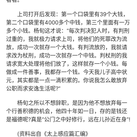
上司打开后发现：第一个口袋里有39个大钱，
第二个口袋里有4000多个中钱，第三个里面有一万
多个小钱。杨旬这才说：“每次判决犯人时，有判刑
过重的，我就极力请求上司，将他们的死罪改为流
放，成功一次就存一个大钱。有判流放的，我就请
求改为杖刑，成功一次就存一个中钱。判杖刑的我
请求宽大处理将他们放了，这样就存一个小钱。每
做成一件善事，我都存一个钱。今天我儿子高中状
元，其实都是一点一滴积累的。你说我怎么敢放弃
公职而求安逸生活呢?”
杨旬之所以不想辞职，是因为他不想放弃每一
个行善积德的机会，他四十年如一日，存的是钱还
是福德呢?真是“公门之中好
修行，远在儿
孙近在身
”!
(资料出自《太上感应篇汇编》