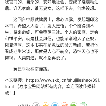
吃官司的、自杀的，安静地社会，变成了烧滚动油
鼎。谁无家庭，谁无妻女，这样下去，何堪设想。
这回台中顾藏拙居士，悲心流露，发起翻印这
本书，希望人人看了，发大觉悟，个个能得到不
生，将来命终，可免堕落三途。个人的家庭，定会
和祥平安，就是社会风俗，也能渐渐地入了正规，
恢复淳厚。这本书实在是救世的验方新编，若把他
看成老生常谈，那就是人心不转变，恐怕天心也不
悔祸，人类前途，就不忍再说了。
癸巳季秋柄南谨跋。
本文链接：
https://www.skbj.cn/shujijieshao/391.
html
【寿康宝鉴网站所有内容，欢迎阅读传播转
载！】