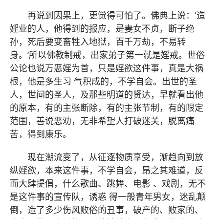
再说到因果上，更觉得可怕了。佛典上说：‘造
婬业的人，他得到的报应，是妻女不贞，断子绝
孙，死后要变畜牲入地狱，百千万劫，不易转
身。’所以佛教制戒，出家弟子第一就是婬戒。世俗
公论也说万恶婬为首，只是婬欲这件事，真是大祸
根，他是多生习 气积成的，不学自会。出世的圣
人，世间的圣人，及那些明道的贤达，早就看出他
的原本，有的主张断除，有的主张节制，有的限定
范围，善说恶劝，无非希望人打破迷关，脱离痛
苦，得到康乐。
现在潮流变了，从征逐物质享受，渐趋向到放
纵婬欲，本来这件事，不学自会，昂之其难道，反
而大肆提倡，什么歌曲、跳舞、电影 、戏剧，无不
是这件事的宣传队，诱惑 得一般青年男女，迷乱颠
倒，造了多少伤风败俗的丑事，破产的、败家的、