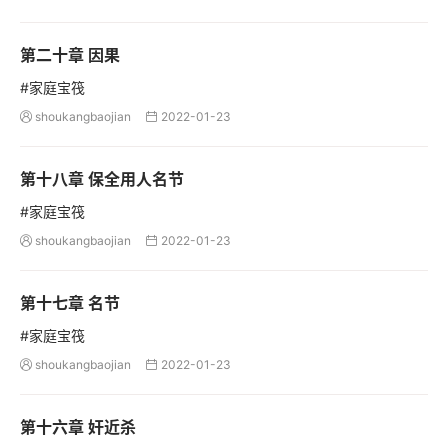
第二十章 因果
#家庭宝筏
shoukangbaojian
2022-01-23


第十八章 保全用人名节
#家庭宝筏
shoukangbaojian
2022-01-23


第十七章 名节
#家庭宝筏
shoukangbaojian
2022-01-23


第十六章 奸近杀