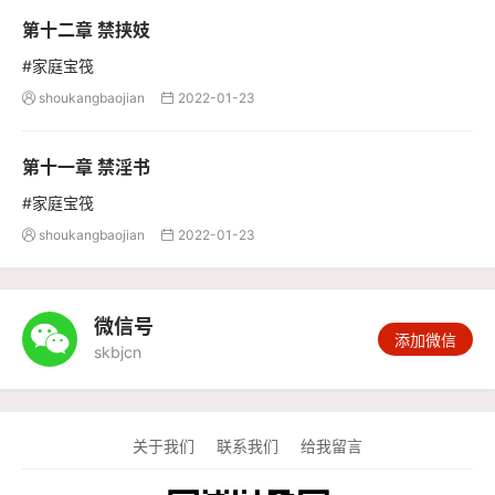
第十二章 禁挟妓
#家庭宝筏
shoukangbaojian
2022-01-23


第十一章 禁淫书
#家庭宝筏
shoukangbaojian
2022-01-23


微信号

添加微信
skbjcn
关于我们
联系我们
给我留言