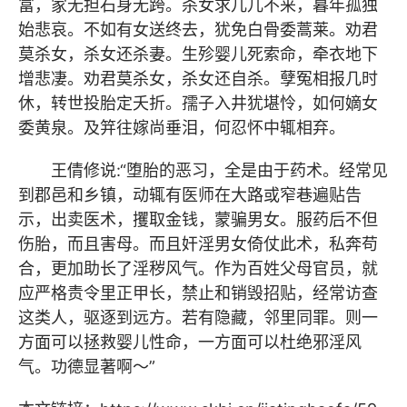
富，家无担石身无跨。杀女求儿儿不来，暮年孤独
始悲哀。不如有女送终去，犹免白骨委蒿莱。劝君
莫杀女，杀女还杀妻。生殄婴儿死索命，牵衣地下
增悲凄。劝君莫杀女，杀女还自杀。孽冤相报几时
休，转世投胎定夭折。孺子入井犹堪怜，如何嫡女
委黄泉。及笄往嫁尚垂泪，何忍怀中辄相弃。
王倩修说:“堕胎的恶习，全是由于药术。经常见
到郡邑和乡镇，动辄有医师在大路或窄巷遍贴告
示，出卖医术，攫取金钱，蒙骗男女。服药后不但
伤胎，而且害母。而且奸淫男女倚仗此术，私奔苟
合，更加助长了淫秽风气。作为百姓父母官员，就
应严格责令里正甲长，禁止和销毁招贴，经常访查
这类人，驱逐到远方。若有隐藏，邻里同罪。则一
方面可以拯救婴儿性命，一方面可以杜绝邪淫风
气。功德显著啊～”