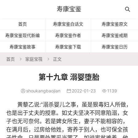
寿康宝鉴

首页
寿康宝鉴白话文
寿康宝鉴原文
寿康宝鉴现代新编
寿康宝鉴作者
寿康宝鉴戒期
寿康宝鉴故事
寿康宝鉴下载
寿康宝鉴日历
首页
家庭宝筏
正文


第十九章 溺婴堕胎
shoukangbaojian
2022-01-23
1139



黄藜乙说:“溺杀婴儿之事，虽是狠毒妇人所做，
也是出于丈夫的授意。如丈夫坚决不同意陷溺，女
子也无可奈何。若是婢女所生，妻子不能相容的，
在满月后，过房给他姓，寄养于别人，也可保全孩
子性命。只是要处置妥当罢了。如说家贫难养，他