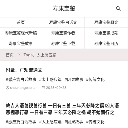
寿康宝鉴

首页
寿康宝鉴白话文
寿康宝鉴原文
寿康宝鉴现代新编
寿康宝鉴作者
寿康宝鉴戒期
寿康宝鉴故事
寿康宝鉴下载
寿康宝鉴日历
首页
Tags：太上感应篇

附录：广劝流通文
#感应篇白话故事
#太上感应篇
#因果故事
#传统文化
shoukangbaojian
2023-09-28


故吉人语善视善行善 一日有三善 三年天必降之福 凶人语
恶视恶行恶 一日有三恶 三年天必降之祸 胡不勉而行之
#感应篇白话故事
#太上感应篇
#因果故事
#传统文化