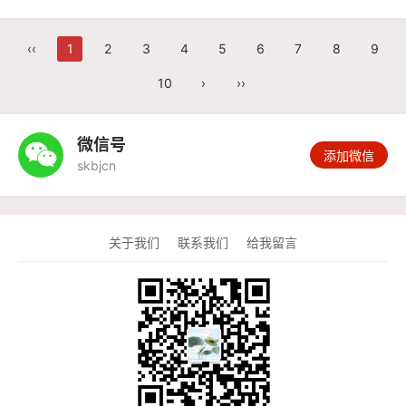
‹‹
1
2
3
4
5
6
7
8
9
10
›
››
微信号

添加微信
skbjcn
关于我们
联系我们
给我留言