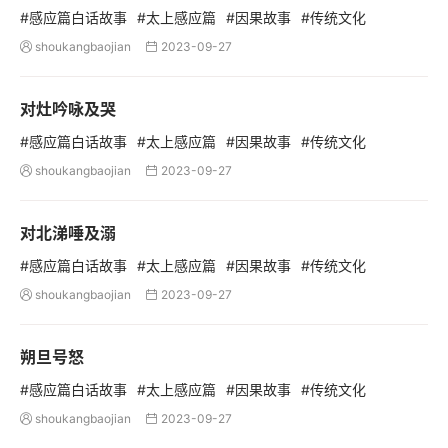
#感应篇白话故事
#太上感应篇
#因果故事
#传统文化
shoukangbaojian
2023-09-27


对灶吟咏及哭
#感应篇白话故事
#太上感应篇
#因果故事
#传统文化
shoukangbaojian
2023-09-27


对北涕唾及溺
#感应篇白话故事
#太上感应篇
#因果故事
#传统文化
shoukangbaojian
2023-09-27


朔旦号怒
#感应篇白话故事
#太上感应篇
#因果故事
#传统文化
shoukangbaojian
2023-09-27

