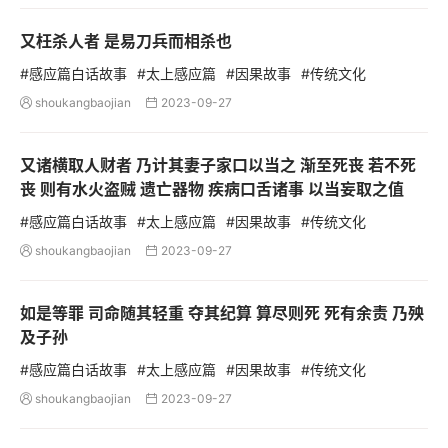
又枉杀人者 是易刀兵而相杀也
#感应篇白话故事
#太上感应篇
#因果故事
#传统文化
shoukangbaojian
2023-09-27


又诸横取人财者 乃计其妻子家口以当之 渐至死丧 若不死
丧 则有水火盗贼 遗亡器物 疾病口舌诸事 以当妄取之值
#感应篇白话故事
#太上感应篇
#因果故事
#传统文化
shoukangbaojian
2023-09-27


如是等罪 司命随其轻重 夺其纪算 算尽则死 死有余责 乃殃
及子孙
#感应篇白话故事
#太上感应篇
#因果故事
#传统文化
shoukangbaojian
2023-09-27

