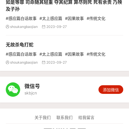
如是等罪 司命随其轻重 夺其纪算 算尽则死 死有余责 乃殃
及子孙
#感应篇白话故事
#太上感应篇
#因果故事
#传统文化
shoukangbaojian
2023-09-27


无故杀龟打蛇
#感应篇白话故事
#太上感应篇
#因果故事
#传统文化
shoukangbaojian
2023-09-27


微信号

添加微信
skbjcn
关于我们
联系我们
给我留言