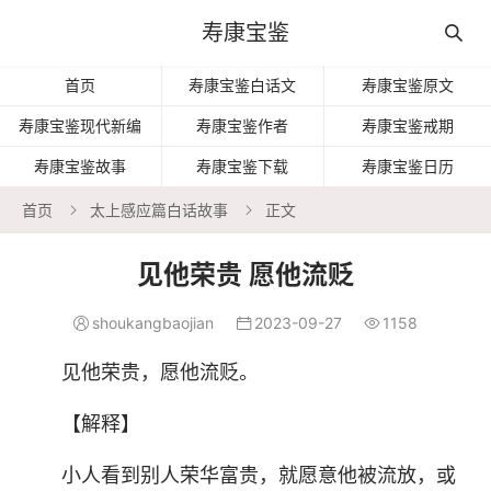
寿康宝鉴

首页
寿康宝鉴白话文
寿康宝鉴原文
寿康宝鉴现代新编
寿康宝鉴作者
寿康宝鉴戒期
寿康宝鉴故事
寿康宝鉴下载
寿康宝鉴日历
首页
太上感应篇白话故事
正文


见他荣贵 愿他流贬
shoukangbaojian
2023-09-27
1158



见他荣贵，愿他流贬。
【解释
】
小人看到别人荣华富贵，就愿意他被流放，或