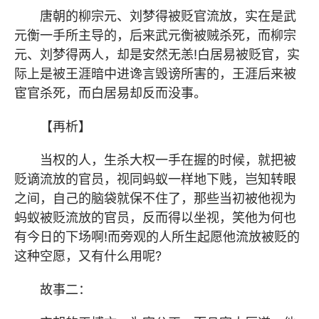
唐朝的柳宗元、刘梦得被贬官流放，实在是武
元衡一手所主导的，后来武元衡被贼杀死，而柳宗
元、刘梦得两人，却是安然无恙!白居易被贬官，实
际上是被王涯暗中进谗言毁谤所害的，王涯后来被
宦官杀死，而白居易却反而没事。
【再析】
当权的人，生杀大权一手在握的时候，就把被
贬谪流放的官员，视同蚂蚁一样地下贱，岂知转眼
之间，自己的脑袋就保不住了，那些当初被他视为
蚂蚁被贬流放的官员，反而得以坐视，笑他为何也
有今日的下场啊!而旁观的人所生起愿他流放被贬的
这种空愿，又有什么用呢?
故事二：