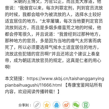
宋朝的王博文，为官公正，而且宽大厚道，他
曾说：“我做官以来，每次判罪定刑，判到官员流放
的时候，我都会暗中为被流放的人，选择水土较好
适宜居住
的地方。
”太宰屠镛，每次当他要判定官员
流放到远方，
而且是多烟多瘴蛮荒之地的时候，他
都会停笔很久，并
且说道：
“我曾经到过那种地方，
那种地方的官员，多是因为当地的瘴气太厉害而病
死了，所以必须要选择气
候水土适宜居住的地方，
流放这些犯错的官员啊
!”并且还将这个建议上奏皇
帝，成为朝廷流放官员的规定
，
这真是仁者的用心
啊
!
本文链接：
https://www.skbj.cn/taishangganying
pianbaihuagushi/11666.html
【寿康宝鉴网站所有
内容，欢迎阅读传播转载！】
分享到：