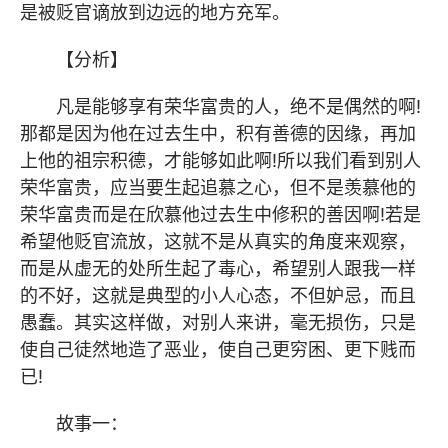
是被贬官谪放到边远的地方充军。
【分析】
凡是能够享有荣华富贵的人，绝不是偶然的啊!
那都是因为他在过去生中，积有善德的因缘，再加
上他的祖宗积德，才能够如此啊!所以我们看到别人
荣华富
贵，应当要生起追慕之心，但不是羡慕他的
荣华富贵
而是在欣慕他过去生中修积的善因啊
!若是
希望他贬官
流放，这就不是从真实的角度来观察，
而是从虚
无的处
所生起了毒心，希望别人跟我一样
的不好，这就是典型的小人心态，不但妒忌，而且
愚蠢。其实这样做，对别
人来讲，毫无损伤，只是
使自己徒然地造了恶业，使自
己更穷困、更下贱而
已
!
故事一：