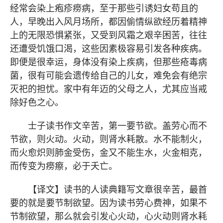
经常会染上疱疹痨病，至于那些引诱妇女苟且的
人，早晚出入风月场所，都因偷情纵欲经历着精神
上的无限恐惧紧张，又受到风霜之艰辛困苦，往往
还遭受饥饿口渴，这些因素极容易引发各种疾病。
即便是很幸运，身体没有染上疾病，但那些疮毒病
菌，很有可能会遗传给自己的儿女，难免会有绝宗
灭祀的担忧。家中有年迈的父母之人，尤其应当戒
除好色之心。
士子读书作文辛苦，第一要节欲。盖劳心而不
节欲，则火动。火动，则肾水耗散。水不能制火，
而火愈炽则肺金受伤，金又不能生水，火金相克，
而传变为痨瘵，必于夭亡。
【译文】读书的人读典籍写文章很辛苦，最首
要的就是要节制欲望。因为读书劳心费神，如果不
节制欲望，那么就会引发心火动，心火动则肾水耗