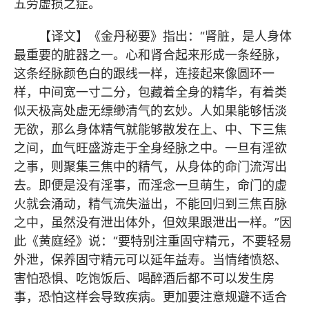
五劳虚损之症。
【译文】《金丹秘要》指出：“肾脏，是人身体
最重要的脏器之一。心和肾合起来形成一条经脉，
这条经脉颜色白的跟线一样，连接起来像圆环一
样，中间宽一寸二分，包藏着全身的精华，有着类
似天极高处虚无缥缈清气的玄妙。人如果能够恬淡
无欲，那么身体精气就能够散发在上、中、下三焦
之间，血气旺盛游走于全身经脉之中。一旦有淫欲
之事，则聚集三焦中的精气，从身体的命门流泻出
去。即便是没有淫事，而淫念一旦萌生，命门的虚
火就会涌动，精气流失溢出，不能回归到三焦百脉
之中，虽然没有泄出体外，但效果跟泄出一样。”因
此《黄庭经》说：“要特别注重固守精元，不要轻易
外泄，保养固守精元可以延年益寿。当情绪愤怒、
害怕恐惧、吃饱饭后、喝醉酒后都不可以发生房
事，恐怕这样会导致疾病。更加要注意规避不适合