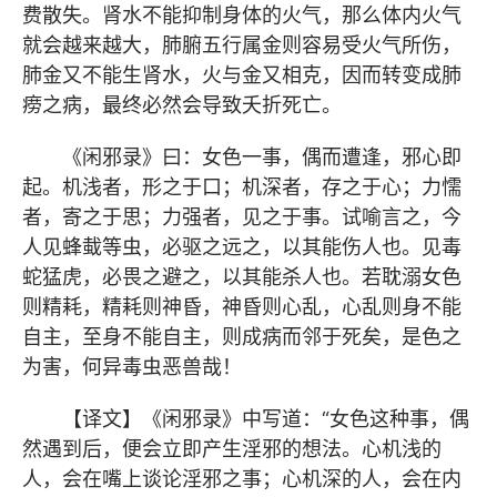
费散失。肾水不能抑制身体的火气，那么体内火气
就会越来越大，肺腑五行属金则容易受火气所伤，
肺金又不能生肾水，火与金又相克，因而转变成肺
痨之病，最终必然会导致夭折死亡。
《闲邪录》曰：女色一事，偶而遭逢，邪心即
起。机浅者，形之于口；机深者，存之于心；力懦
者，寄之于思；力强者，见之于事。试喻言之，今
人见蜂蛓等虫，必驱之远之，以其能伤人也。见毒
蛇猛虎，必畏之避之，以其能杀人也。若耽溺女色
则精耗，精耗则神昏，神昏则心乱，心乱则身不能
自主，至身不能自主，则成病而邻于死矣，是色之
为害，何异毒虫恶兽哉！
【译文】《闲邪录》中写道：“女色这种事，偶
然遇到后，便会立即产生淫邪的想法。心机浅的
人，会在嘴上谈论淫邪之事；心机深的人，会在内