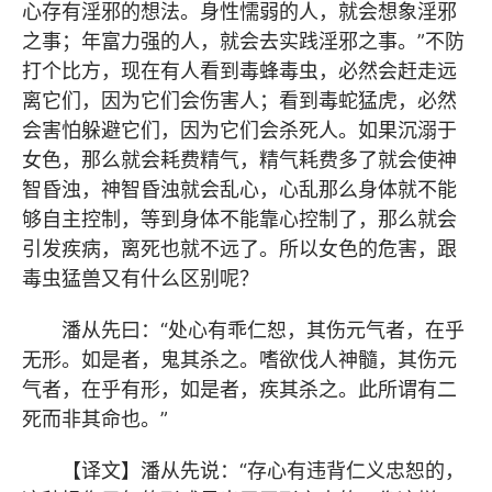
心存有淫邪的想法。身性懦弱的人，就会想象淫邪
之事；年富力强的人，就会去实践淫邪之事。”不防
打个比方，现在有人看到毒蜂毒虫，必然会赶走远
离它们，因为它们会伤害人；看到毒蛇猛虎，必然
会害怕躲避它们，因为它们会杀死人。如果沉溺于
女色，那么就会耗费精气，精气耗费多了就会使神
智昏浊，神智昏浊就会乱心，心乱那么身体就不能
够自主控制，等到身体不能靠心控制了，那么就会
引发疾病，离死也就不远了。所以女色的危害，跟
毒虫猛兽又有什么区别呢？
潘从先曰：“处心有乖仁恕，其伤元气者，在乎
无形。如是者，鬼其杀之。嗜欲伐人神髓，其伤元
气者，在乎有形，如是者，疾其杀之。此所谓有二
死而非其命也。”
【译文】潘从先说：“存心有违背仁义忠恕的，