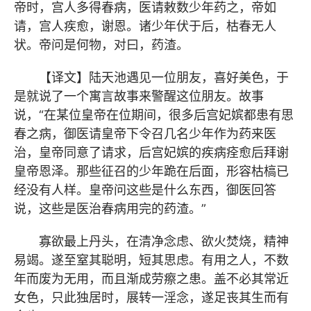
帝时，宫人多得春病，医请敕数少年药之，帝如
请，宫人疾愈，谢恩。诸少年伏于后，枯春无人
状。帝问是何物，对曰，药渣。
【译文】陆天池遇见一位朋友，喜好美色，于
是就说了一个寓言故事来警醒这位朋友。故事
说，“在某位皇帝在位期间，很多后宫妃嫔都患有思
春之病，御医请皇帝下令召几名少年作为药来医
治，皇帝同意了请求，后宫妃嫔的疾病痊愈后拜谢
皇帝恩泽。那些征召的少年跪在后面，形容枯槁已
经没有人样。皇帝问这些是什么东西，御医回答
说，这些是医治春病用完的药渣。”
寡欲最上丹头，在清净念虑、欲火焚烧，精神
易竭。遂至窒其聪明，短其思虑。有用之人，不数
年而废为无用，而且渐成劳瘵之患。盖不必其常近
女色，只此独居时，展转一淫念，遂足丧其生而有