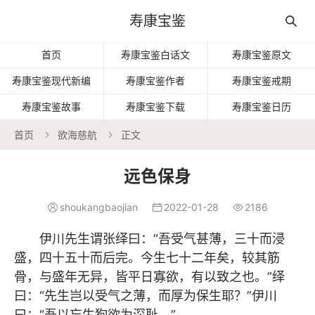
寿康宝鉴

首页
寿康宝鉴白话文
寿康宝鉴原文
寿康宝鉴现代新编
寿康宝鉴作者
寿康宝鉴戒期
寿康宝鉴故事
寿康宝鉴下载
寿康宝鉴日历
首页
欲海慈航
正文


远色保身
shoukangbaojian
2022-01-28
2186



伊川先生谓张绎曰：“吾受气甚薄，三十而浸
盛，四十五十而后完。今生七十二年矣，较其筋
骨，与盛年无异，皆平日寡欲，有以致之也。”绎
曰：“先生岂以受气之薄，而厚为保生耶？”伊川
曰：“吾以忘生狥欲为深耻。”