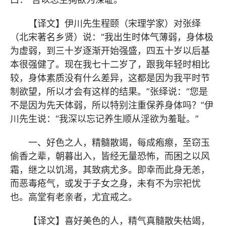
【译文】伊川先生程颐（宋理学家）对张绎
（北宋著名乡贤）说：“我出生时体气薄弱，身体极
为虚弱，到三十岁逐渐开始强盛，四五十岁以后基
本很强健了。现在我七十二岁了，跟我年轻时相比
较，身体素质没有什么差异，这都是因为我平时节
制欲望，所以才会有这样的结果。”张绎说：“您是
不是因为先天体弱，所以特别注重保养身体吗？”伊
川先生说：“我深以忘记养生顺从淫欲为羞耻。”
一、好色之人，精髓散竭，每成疱瘵，至窃玉
偷香之辈，朝暮出入，皆经无量恐怖，而困之以风
霜，继之以饥渴，其致病尤多。即幸而此身无恙，
而恶毒疮气，或发于子女之身，未有不为宗祀忧
也。高堂有老亲者，尤宜戒之。
【译文】喜好美色的人，精气真髓散失枯竭，