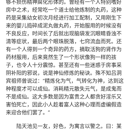
够不损伤精神腐化形体的。曾经有一个人特别嗜好
房中之术，经常吃一个道士给他炼制的丸药，这种
药是采集幼女初次月经进行加工配制，又用刚生下
来的婴儿捣碎成泥丸做丸药，开始服用的时候没有
不良反应，时间长了后就出现脑袋发沉眼睛昏浊不
清等症状，最后两个眼珠脱落，七窍流血而死。还
有一个人得到一个奇异的药方，摘取活狗的肾作为
药材服用，后来竟然生了一个形状像狗一样的孩
子，也令人十分震惊。甚至还有一些迷惑于房事采
阴补阳的邪说，说是神仙修炼的秘诀。殊不知吕洞
宾祖师曾说过：“精炼化为气，气转化为神，达到这
种程度才可以成仙。消耗精元散失元气，是成鬼而
不是成仙。这大多数是因为富贵之人都贪好淫乐又
害怕死亡，因此小人趁着富人这种心理而虚编假造
来迎合他们罢了。”
陆天池见一友，好色，为寓言以警之。曰：某