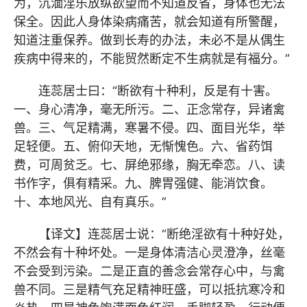
为，沉湎淫乐放纵欲望而不知道反省，身体也无法
保全。因此人身体染病痛苦，就会知道有所警醒，
知道注重保养。做到长寿的办法，未必不是从偶生
疾病中得来的，不能贸然断定不生病就是有福分。”
连蕊居士曰：“断欲有十种利，反是有十害。
一、身心清净，毫无所污。二、正念常存，异诸禽
兽。三、气足精满，寒暑不侵。四、面目光华，举
足轻便。五、俯仰天地，无惭愧色。六、省药饵
费，可周贫乏。七、屏绝邪缘，胸无牵恋。八、读
书作字，俱有精采。九、脾胃强健、能消饮食。
十、本地风光、自有真乐。”
【译文】连蕊居士说：“断绝淫欲有十种好处，
不然会有十种坏处。一是身体清洁心灵澄净，丝毫
不会受到污染。二是正直的善念会常存心中，与禽
兽不同。三是精气充足精神旺盛，可以抵抗寒冷和