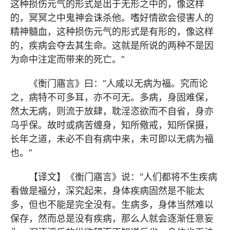
这种损伤元气的形式是出于无形之中的，像这样
的，冥冥之中鬼神会诛杀他。嗜好情欲会侵害人的
精神髓血，这种损伤元气的形式是有形的，像这样
的，疾病会夺去其生命。这就是所说的两种不是因
为命中注定而带来的死亡。”
《衡门寤言》曰：“人咸以无病为福。究而论
之，病特不可多耳，亦不可无。多病，身固难保，
然太无病，则流于放肆，耽淫恣欲而不自省，身亦
乌乎保。故时或病苦缠身，知所儆戒，知所保摄，
长年之道，未必不自有病中来，未可即以无病为福
也。”
【译文】《衡门寤言》说：“人们都将不生疾病
看做是福分，深究起来，身体疾病固然是不能太
多，但也不能是完全没有。生病多，身体当然难以
保存，然而总是没有疾病，那么人就会逐渐任意妄