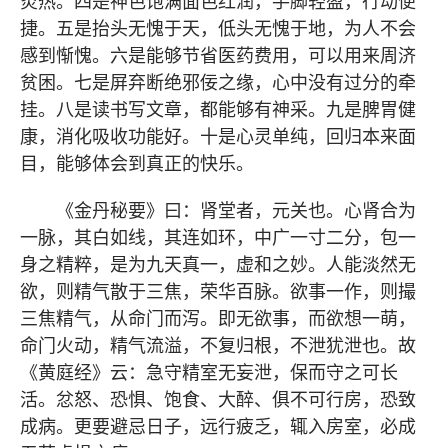
炎热。四是神色饱满面色红润，手脚轻盈，行动便
捷。五是抬头无愧于天，低头无愧于地，为人不会
感到惭愧。六是能够节省医药费用，可以用来周济
贫困。七是屏弃断绝邪佞之缘，心中没有过分的牵
挂。八是读书写文章，都能够有神采。九是脾胃健
康，消化吸收功能好。十是心灵单纯，回归本来面
目，能够体会到真正的快乐。
《金丹秘要》曰：肾堂者，元关也。心肾合为
一脉，其白如线，其连如环，中广一寸二分，包一
身之精粹，是为九天真一，虚和之妙。人能淡然无
欲，则精气散于三焦，荣华百脉。欲事一作，则撮
三焦精气，从命门而泻。即无欲事，而欲想一萌，
命门火动，精气流溢，不复归根，不泄犹泄也。故
《黄庭经》云：急守精室无妄泄，保而守之可长
活。忿怒、恐惧、饱食、大醉、俱不可行房，恐致
成病。更要避忌日子，远行疲乏，辄入房室，必成