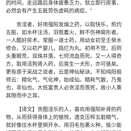
的时间，走远路后身体疲惫乏力，就立即行房事，
必然会有产生五脏劳伤虚耗的病症。”
贪淫者，好用强阳发燥之药，以取快乐，煎灼
五脏，如水杯注汤，羽苞蓄火，鲜不伤神腐形者。
一人酷好房术，常服一道士药，用幼女初至壬癸水
修合，又以初产婴儿，捣烂为丸。初用不觉，后则
头重眼荒，双珠并落，七窍流血而死。又一人得奇
方，取用活狗肾入药，后竟生一犬形，亦可骇矣。
更有惑于采战之说者，云是神仙秘诀。不知纯阳祖
师云：精化气，气化神，始成仙。精耗气散，乃鬼
也，非仙也。大抵富贵人必贪淫而畏死，故小人乘
其隙而中之耳。
【译文】贪图淫乐的人，喜欢用强阳补肾的药
物，从而获得身体上的愉悦，透支压榨五脏精气，
就好像往水杯里倒开水、用羽毛包裹火种，极少能